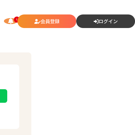
会員登録
ログイン