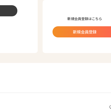
新規会員登録はこちら
新規会員登録