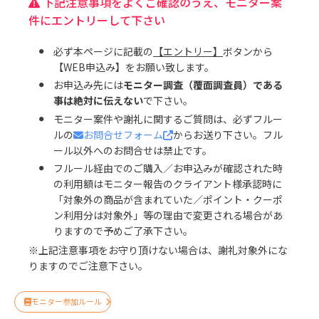
下記注意事項をよくご確認のうえ、モニター案
件にエントリーして下さい
必ず本ページに記載の
【エントリー】
ボタンから
【WEB申込み】をお願い致します。
お申込み先には
モニター調査（覆面調査員）である
事は絶対に伝えない
で下さい。
モニター案件や謝礼に関するご質問は、必ずフルー
ルの
お問合せフォーム
からお送り下さい。フル
ール以外へのお問合せは禁止です。
フルール経由でのご購入／お申込みが確認された時
の利用額はモニター報告のクライアント様承認時に
「対象外の商品が含まれていた／ポイント・クーポ
ン利用分は対象外」等の理由で変更される場合があ
りますので予めご了承下さい。
※上記注意事項をお守り頂けない場合は、謝礼対象外にな
りますのでご注意下さい。
モニター参加ルール