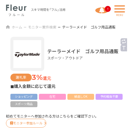
ホーム
モニター案件検索
テーラーメイド ゴルフ用品通販
テーラーメイド ゴルフ用品通販
スポーツ・アウトドア
3%
謝礼率
還元
◼購入金額に応じて還元
ショッピング
在宅
繰返しOK
予約報告不要
スポーツ用品
初めてモニターへ参加される方はこちらをご確認下さい。
モニター参加ルール