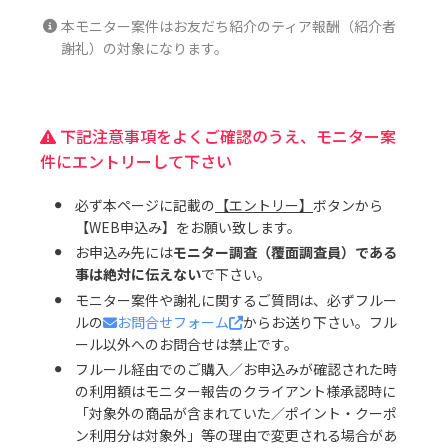
本モニター案件はお友だち紹介のティア報酬（紹介者
謝礼）の対象になります。
下記注意事項をよくご確認のうえ、モニター案
件にエントリーして下さい
必ず本ページに記載の
【エントリー】
ボタンから
【WEB申込み】をお願い致します。
お申込み先には
モニター調査（覆面調査員）である
事は絶対に伝えない
で下さい。
モニター案件や謝礼に関するご質問は、必ずフルー
ルの
お問合せフォーム
からお送り下さい。フル
ール以外へのお問合せは禁止です。
フルール経由でのご購入／お申込みが確認された時
の利用額はモニター報告のクライアント様承認時に
「対象外の商品が含まれていた／ポイント・クーポ
ン利用分は対象外」等の理由で変更される場合があ