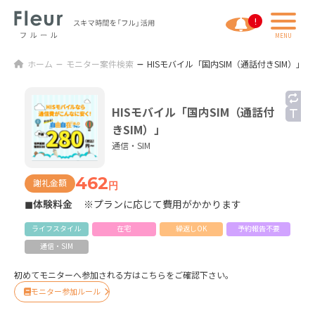
ホーム
モニター案件検索
HISモバイル「国内SIM（通話付きSIM）」
HISモバイル「国内SIM（通話付
きSIM）」
通信・SIM
462
謝礼金額
円
◼体験料金
※プランに応じて費用がかかります
ライフスタイル
在宅
繰返しOK
予約報告不要
通信・SIM
初めてモニターへ参加される方はこちらをご確認下さい。
モニター参加ルール