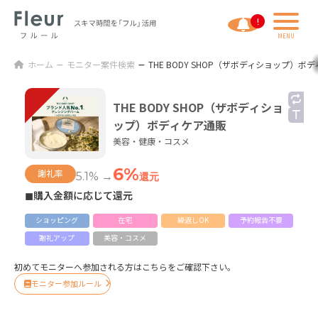
ホーム
モニター案件検索
THE BODY SHOP（ザボディショップ）ボ
THE BODY SHOP（ザボディショ
ップ）ボディケア通販
美容・健康・コスメ
6%
謝礼率
5.1% →
還元
◼購入金額に応じて還元
ショッピング
在宅
繰返しOK
予約報告不要
謝礼アップ
美容・コスメ
初めてモニターへ参加される方はこちらをご確認下さい。
モニター参加ルール