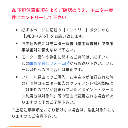
下記注意事項をよくご確認のうえ、モニター案
件にエントリーして下さい
必ず本ページに記載の
【エントリー】
ボタンから
【WEB申込み】をお願い致します。
お申込み先には
モニター調査（覆面調査員）である
事は絶対に伝えない
で下さい。
モニター案件や謝礼に関するご質問は、必ずフルー
ルの
お問合せフォーム
からお送り下さい。フル
ール以外へのお問合せは禁止です。
フルール経由でのご購入／お申込みが確認された時
の利用額はモニター報告のクライアント様承認時に
「対象外の商品が含まれていた／ポイント・クーポ
ン利用分は対象外」等の理由で変更される場合があ
りますので予めご了承下さい。
※上記注意事項をお守り頂けない場合は、謝礼対象外にな
りますのでご注意下さい。