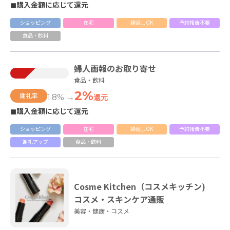
◼購入金額に応じて還元
ショッピング
在宅
繰返しOK
予約報告不要
食品・飲料
婦人画報のお取り寄せ
食品・飲料
2%
謝礼率
1.8% →
還元
◼購入金額に応じて還元
ショッピング
在宅
繰返しOK
予約報告不要
謝礼アップ
食品・飲料
Cosme Kitchen（コスメキッチン)
コスメ・スキンケア通販
美容・健康・コスメ