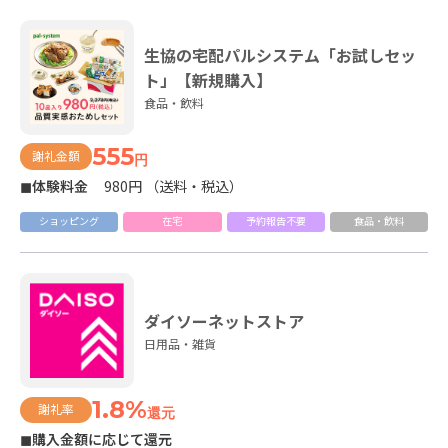
生協の宅配パルシステム「お試しセッ
ト」【新規購入】
食品・飲料
555
謝礼金額
円
◼体験料金
980円 （送料・税込）
ショッピング
在宅
予約報告不要
食品・飲料
ダイソーネットストア
日用品・雑貨
1.8%
謝礼率
還元
◼購入金額に応じて還元