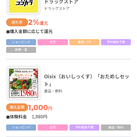
ドラッグストア
ドラッグストア
2%
謝礼率
還元
◼購入金額に応じて還元
ショッピング
在宅
繰返しOK
予約報告不要
医療・薬
Oisix（おいしっくす）「おためしセッ
ト」
食品・飲料
1,000
謝礼金額
円
◼体験料金
1,980円
ショッピング
在宅
予約報告不要
食品・飲料