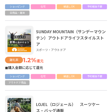
ショッピング
在宅
繰返しOK
予約報告不要
日用品・雑貨
SUNDAY MOUNTAIN（サンデーマウン
テン）アウトドアライフスタイルスト
ア
スポーツ・アウトドア
1.2%
謝礼率
還元
◼購入金額に応じて還元
ショッピング
在宅
繰返しOK
予約報告不要
アウトドア用品
LOJEL（ロジェール） スーツケー
ス・バッグ通販