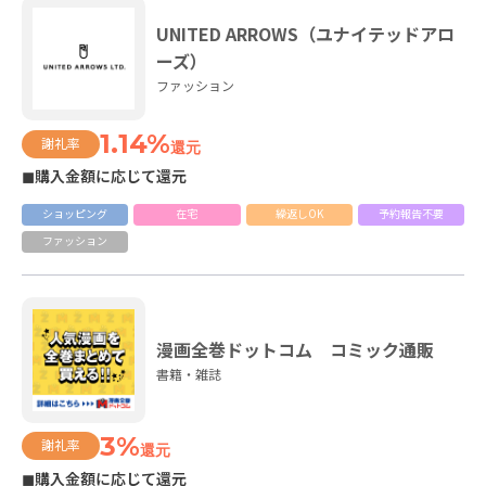
UNITED ARROWS（ユナイテッドアロ
ーズ）
ファッション
1.14%
謝礼率
還元
◼購入金額に応じて還元
ショッピング
在宅
繰返しOK
予約報告不要
ファッション
漫画全巻ドットコム コミック通販
書籍・雑誌
3%
謝礼率
還元
◼購入金額に応じて還元