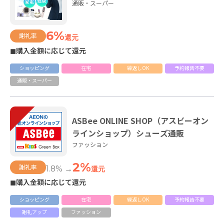
通販・スーパー
6%
謝礼率
還元
◼購入金額に応じて還元
ショッピング
在宅
繰返しOK
予約報告不要
通販・スーパー
ASBee ONLINE SHOP（アスビーオン
ラインショップ）シューズ通販
ファッション
2%
謝礼率
1.8% →
還元
◼購入金額に応じて還元
ショッピング
在宅
繰返しOK
予約報告不要
謝礼アップ
ファッション