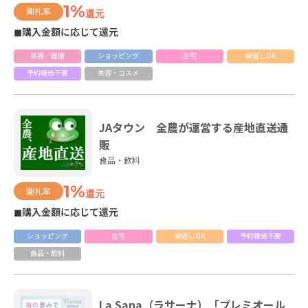
1%
謝礼率
還元
◼購入金額に応じて還元
美容／健康
ショッピング
在宅
繰返しOK
予約報告不要
美容・コスメ
JAタウン 全農が運営する産地直送通
販
食品・飲料
1%
謝礼率
還元
◼購入金額に応じて還元
ショッピング
在宅
繰返しOK
予約報告不要
食品・飲料
La Sana（ラサーナ）「プレミオール