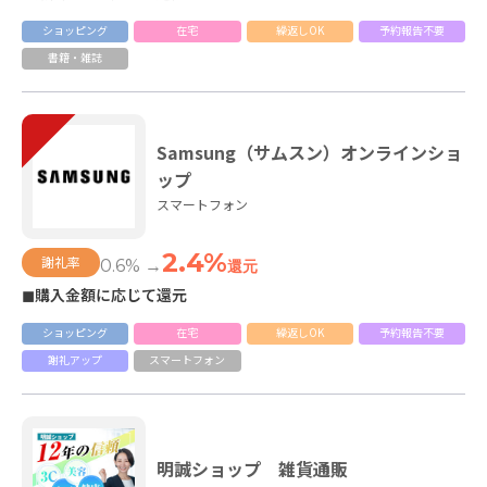
ショッピング
在宅
繰返しOK
予約報告不要
書籍・雑誌
Samsung（サムスン）オンラインショ
ップ
スマートフォン
2.4%
謝礼率
0.6% →
還元
◼購入金額に応じて還元
ショッピング
在宅
繰返しOK
予約報告不要
謝礼アップ
スマートフォン
明誠ショップ 雑貨通販