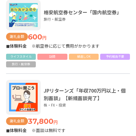
格安航空券センター「国内航空券」
旅行・航空券
600
謝礼金額
円
◼体験料金
※航空券に応じて費用がかかります
ライフスタイル
訪問
繰返しOK
予約報告不要
旅行・航空券
JPリターンズ「年収700万円以上・個
別面談」【新規面談完了】
株・FX・投資
37,800
謝礼金額
円
◼体験料金
※面談は無料です