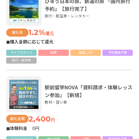
びゅう日本の旅、鉄道の旅 「国内旅行
予約」【旅行完了】
旅行・航空券・レンタカー
1.2%
謝礼率
還元
◼購入金額に応じて還元
ライフスタイル
訪問
繰返しOK
予約報告不要
旅行・航空券
駅前留学NOVA「資料請求・体験レッス
ン参加」【新規】
教材・習い事
2,400
謝礼金額
円
◼体験料金
0円
ライフスタイル
無料体験
訪問
予約報告不要