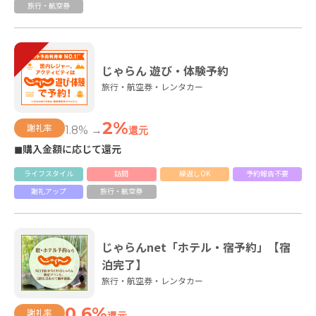
旅行・航空券
じゃらん 遊び・体験予約
旅行・航空券・レンタカー
2%
謝礼率
1.8% →
還元
◼購入金額に応じて還元
ライフスタイル
訪問
繰返しOK
予約報告不要
謝礼アップ
旅行・航空券
じゃらんnet「ホテル・宿予約」【宿
泊完了】
旅行・航空券・レンタカー
0.6%
謝礼率
還元