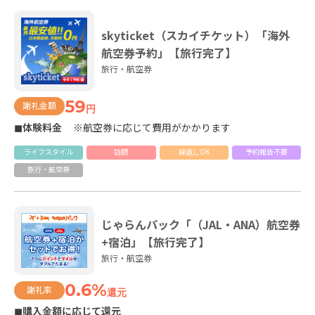
skyticket（スカイチケット）「海外
航空券予約」【旅行完了】
旅行・航空券
59
謝礼金額
円
◼体験料金
※航空券に応じて費用がかかります
ライフスタイル
訪問
繰返しOK
予約報告不要
旅行・航空券
じゃらんパック「（JAL・ANA）航空券
+宿泊」【旅行完了】
旅行・航空券
0.6%
謝礼率
還元
◼購入金額に応じて還元