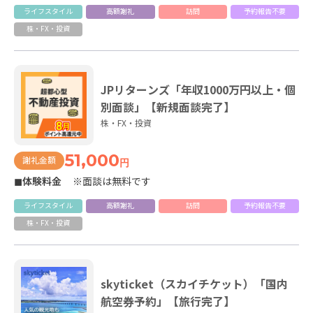
ライフスタイル
高額謝礼
訪問
予約報告不要
株・FX・投資
JPリターンズ「年収1000万円以上・個
別面談」【新規面談完了】
株・FX・投資
51,000
謝礼金額
円
◼体験料金
※面談は無料です
ライフスタイル
高額謝礼
訪問
予約報告不要
株・FX・投資
skyticket（スカイチケット）「国内
航空券予約」【旅行完了】