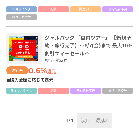
ショッピング
訪問
繰返しOK
予約報告不要
旅行・航空券
ジャルパック 「国内ツアー」 【新規予
約・旅行完了】※8/7(金)まで 最大10％
割引サマーセール※
旅行・航空券
0.6%
謝礼率
還元
◼購入金額に応じて還元
ライフスタイル
訪問
予約報告不要
旅行・航空券
1
次
最後