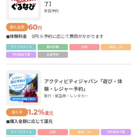
了】
来店予約
60
謝礼金額
円
◼体験料金
0円 ※予約に応じて費用がかかります
ライフスタイル
無料体験
訪問
繰返しOK
予約報告不要
来店予約
アクティビティジャパン「遊び・体
験・レジャー予約」
旅行・航空券・レンタカー
1.2%
謝礼率
還元
◼購入金額に応じて還元
ライフスタイル
訪問
繰返しOK
予約報告不要