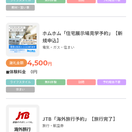
教材・習い事
ホムホム「住宅展示場見学予約」【新
規申込】
電気・ガス・住まい
4,500
謝礼金額
円
◼体験料金
0円
ライフスタイル
無料体験
訪問
予約報告不要
住まい
JTB「海外旅行予約」【旅行完了】
旅行・航空券