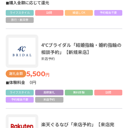
◼購入金額に応じて還元
ライフスタイル
訪問
繰返しOK
予約報告不要
旅行・航空券
4℃ブライダル「結婚指輪・婚約指輪の
相談予約」【新規来店】
来店予約
5,500
謝礼金額
円
◼体験料金
0円
ライフスタイル
高額謝礼
無料体験
訪問
予約報告不要
来店予約
楽天ぐるなび「来店予約」【来店完