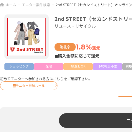
ホーム
モニター案件検索
2nd STREET（セカンドストリート）オンライ
2nd STREET（セカンドス
リユース・リサイクル
1.8%
謝礼率
還元
◼購入金額に応じて還元
ショッピング
在宅
繰返しOK
予約報告不要
買
初めてモニターへ参加される方はこちらをご確認下さい。
モニター参加ルール
ロ