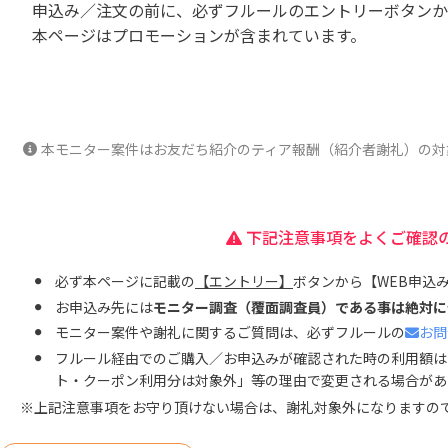
申込み／注文の前に、必ずフルールのエントリーボタンか
本ページはプロモーションが含まれています。
本モニター案件はお友だち紹介のティア報酬（紹介者謝礼）の対
下記注意事項をよくご確認
必ず本ページに記載の
【エントリー】
ボタンから【WEB申込
お申込み先には
モニター調査（覆面調査員）である事は絶対に
モニター案件や謝礼に関するご質問は、必ずフルールの
お問
フルール経由でのご購入／お申込みが確認された時の利用額は
ト・クーポン利用分は対象外」等の理由で変更される場合があ
※上記注意事項をお守り頂けない場合は、謝礼対象外になりますの